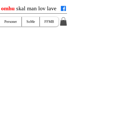
d
omhu
skal man lov lave
Personer
SoMe
FFMB