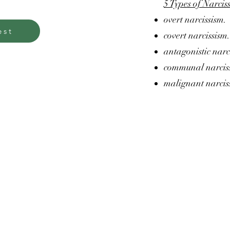
​5 Types of Narc
overt narcissism.
est
covert narcissism.
antagonistic narc
communal narcis
malignant narcis