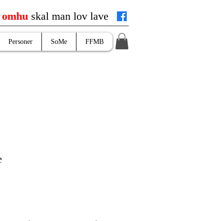
d
omhu
skal man lov lave
Personer
SoMe
FFMB
e