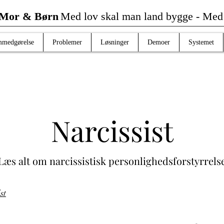
 Mor & Børn
Med lov skal man land bygge -
Me
mmedgørelse
Problemer
Løsninger
Demoer
Systemet
Narcissist
Læs alt om narcissistisk personlighedsforstyrrels
st