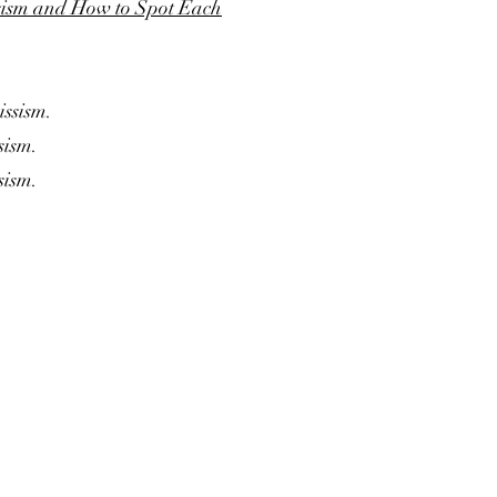
issism and How to Spot Each
issism.
sism.
sism.