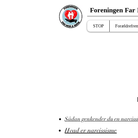
Foreningen Far
STOP
Forældrefre
Sådan genkender du en narcissi
Hvad er narcissisme