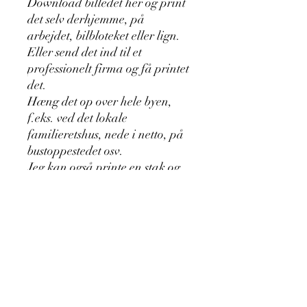
Download billedet her og print
det selv derhjemme, på
arbejdet, bilbloteket eller lign.
Eller send det ind til et
professionelt firma og få printet
det.
Hæng det op over hele byen,
f.eks. ved det lokale
familieretshus, nede i netto, på
bustoppestedet osv.
Jeg kan også printe en stak og
sende til dig mod betaling.
Jeg kan også sende original
filen til dig på email, enten i
jpg. fil eller psd. CS 6
photoshop fil.
Kontakt mig på +45 53 81 80 07