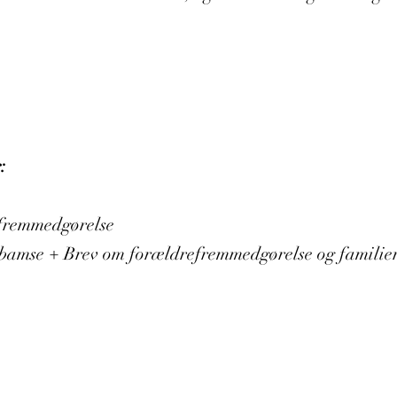
:
efremmedgørelse
bamse + Brev om forældrefremmedgørelse og familieret