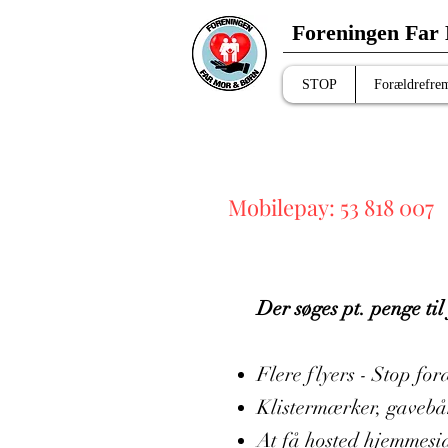
Foreningen Far
STOP
Forældrefre
Mobilepay: 53 818 007
Der søges pt. penge til
Flere flyers - Stop f
Klistermærker, gaveb
At få hosted hjemmesid