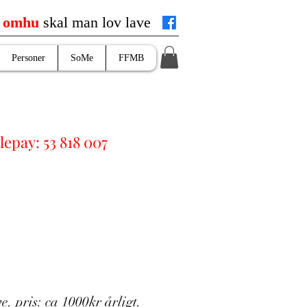
d
omhu
skal man lov lave
Personer
SoMe
FFMB
lepay: 53 818 007
. pris: ca 1000kr årligt.