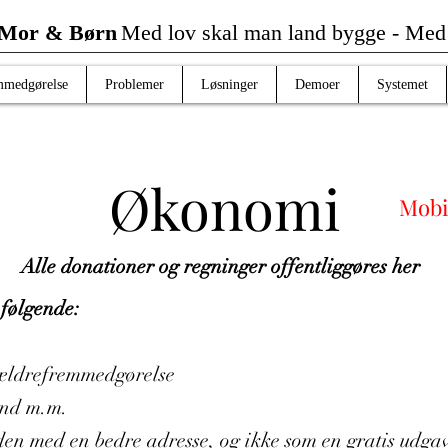
 Mor & Børn
Med lov skal man land bygge -
Me
mmedgørelse
Problemer
Løsninger
Demoer
Systemet
Økonomi
Mobi
Alle donationer og regninger offentliggøres her
 følgende:
orældrefremmedgørelse
ånd m.m.
en med en bedre adresse, og ikke som en gratis udgave