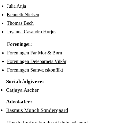
Julia Anja
Kenneth Nielsen
Thomas Bech
Joyanna Casandra Hurjus
​Foreninger:
Foreningen Far Mor & Børn
Foreningen Delebarnets Vilkår
Foreningen Samværskonflikt
​Socialrådgivere:
Catjaya Ascher
​Advokater:
Rasmus Munch Søndergaard
Har du lovforslag du vil dele, så send
en mail
til
foreningenfmb@gmail.com