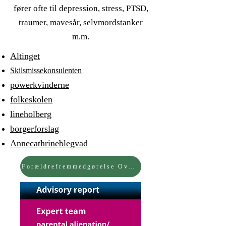
fører ofte til depression, stress, PTSD,
traumer, mavesår, selvmordstanker
m.m.
Altinget
Skilsmisse
konsulenten
powerkvindern
e
folkeskolen
lineholberg
borgerforslag
Annecathrineblegvad
Forældrefremmedgørelse Oversigt