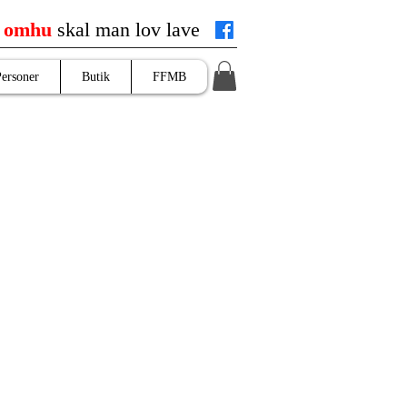
d
omhu
skal man lov lave
Personer
Butik
FFMB
n