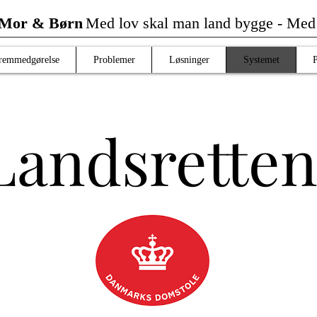
 Mor & Børn
Med lov skal man land bygge -
Me
remmedgørelse
Problemer
Løsninger
Systemet
Landsrette