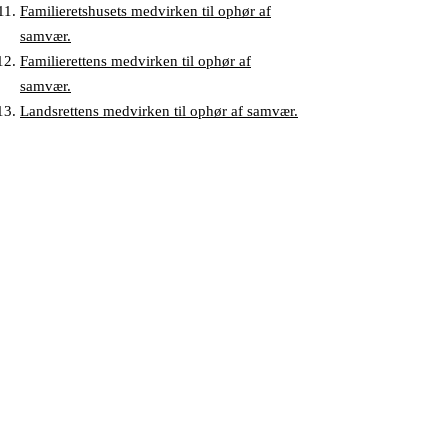
Familieretshusets medvirken til ophør af
samvær.
Familierettens medvirken til ophør af
samvær.
Landsrettens medvirken til ophør af samvær.
Krisecentres medvirken til ophør af samvær.
Politiets medvirken til ophør af samvær.
Kommunernes medvirken til ophør af
samvær.
Retssystemets medvirken til ophør af
samvær.
Skolers medvirken til ophør af samvær.
Daginstitutioners medvirken til ophør af
samvær.
Sagsbehandleres medvirken til ophør af
samvær.
Anbringelsessteders medvirken til ophør af
samvær.