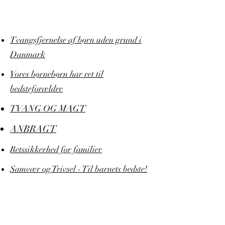
Tvangsfjernelse af børn uden grund i
Danmark
Vores børnebørn har ret til
bedsteforældre
TVANG OG MAGT
ANBRAGT
Retssikkerhed for familier
Samvær og Trivsel - Til barnets bedste!
Samværsrådgivning - Med Barnet i
Fokus
delebarn.dk