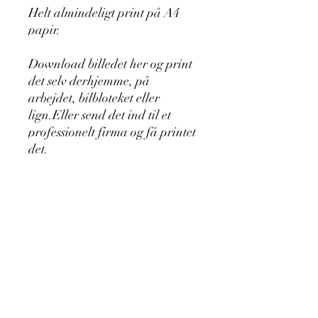
Helt almindeligt print på A4
papir.
Download billedet her og print
det selv derhjemme, på
arbejdet, bilbloteket eller
lign.Eller send det ind til et
professionelt firma og få printet
det.
Jeg kan også printe en stak og
sende til dig mod betaling. Jeg
kan også sende original filen til
dig på email, enten i jpg. fil
eller psd. CS 6 photoshop fil.
Kontakt mig på +45 53 81 80 07