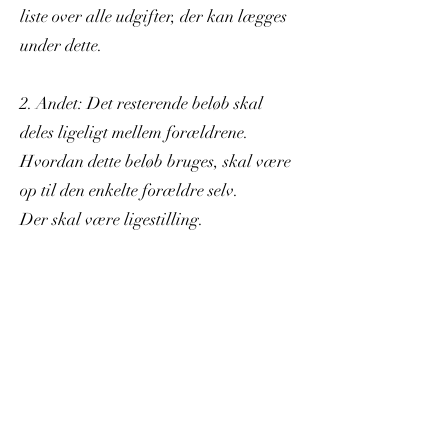
liste over alle udgifter, der kan lægges
under dette.
2. Andet: Det resterende beløb skal
deles ligeligt mellem forældrene.
Hvordan dette beløb bruges, skal være
op til den enkelte forældre selv.
Der skal være ligestilling.
Video og lyd.
Det skal ligeledes lovliggøres at bruge
diktafon af den overvågede forældre,
ved et overvåget samvær, for at
dokumentere samværet, og evt. fejl af
personalet.