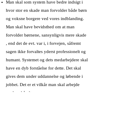
Man skal som system have bedre indsigt i
hvor stor en skade man forvolder både børn
og voksne borgere ved vores indblanding.
Man skal have bevidsthed om at man
forvolder børnene, sansynligvis mere skade
, end det de evt. var i, i forvejen, såfremt
sagen ikke forvaltes yderst professionelt og
humant. Systemet og dets medarbejdere skal
have en dyb forståelse for dette. Det skal
gives dem under uddannelse og løbende i
jobbet. Det er et vilkår man skal arbejde
med og håndtere.
I stedet for at skille børn og forældre bør
man iværksætte den nødvendige og evt.
omfattende løbende støtte/ besøg/ ture og