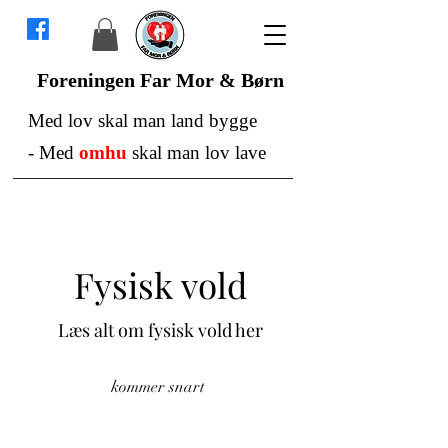
Foreningen Far Mor & Børn
Med lov skal man land bygge
-
Med
omhu
skal man lov lave
Fysisk vold
Læs alt om fysisk vold her
kommer snart