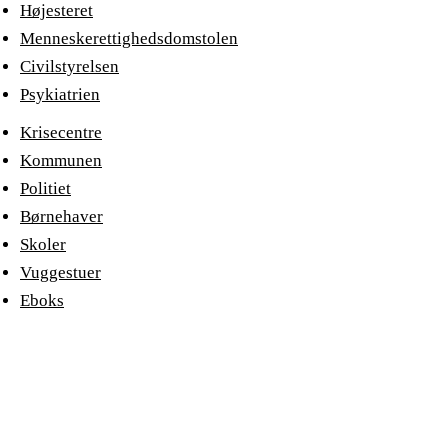
Højesteret
Menneskerettighedsdomstolen
Civilstyrelsen
Psykiatrien
Krisecentre
Kommunen
Politiet
Børnehaver
Skoler
Vuggestuer
Eboks
minretssag
Kriminalforsorgen
Med lov skal man land bygge - Med
omhu
skal man lov lave.