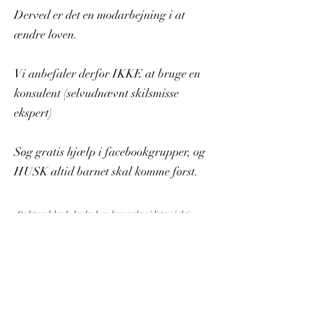
Derved er det en modarbejning i at
ændre loven.
Vi anbefaler derfor IKKE at bruge en
konsulent (selvudnævnt skilsmisse
ekspert)
Søg gratis hjælp i facebookgrupper, og
HUSK altid barnet skal komme først.
Opdateres løbende, kender du en der mangler på listen så skriv
endelig.
Sidst opdateret
16.02.2023