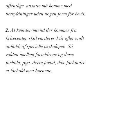
offentlige ansatte må komme med
beskyldninger uden nogen form for bevis.
2.
At kvinder/mænd der kommer fra
krisecenter, skal vurderes 1 år efter endt
ophold, af specielle psykologer. Så
volden imellem forældrene og deres
forhold, pga. deres fortid, ikke forhindre
et forhold med børnene.
Med lov skal man land bygge - Med
omhu
skal man lov lave.
foreningenfmb@gmail.com
©2023 by FFMB.